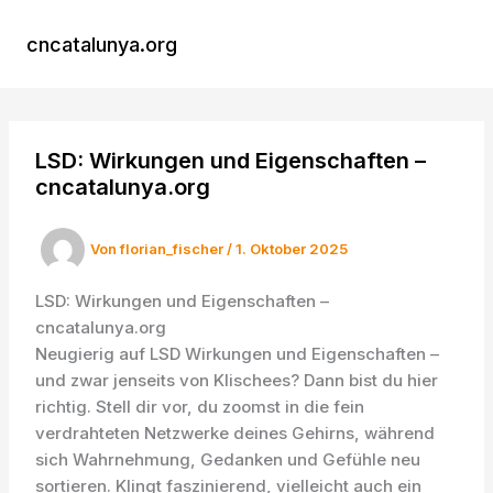
Zum
Inhalt
cncatalunya.org
MAI
springen
MEN
LSD: Wirkungen und Eigenschaften –
cncatalunya.org
Von
florian_fischer
/
1. Oktober 2025
LSD: Wirkungen und Eigenschaften –
cncatalunya.org
Neugierig auf LSD Wirkungen und Eigenschaften –
und zwar jenseits von Klischees? Dann bist du hier
richtig. Stell dir vor, du zoomst in die fein
verdrahteten Netzwerke deines Gehirns, während
sich Wahrnehmung, Gedanken und Gefühle neu
sortieren. Klingt faszinierend, vielleicht auch ein