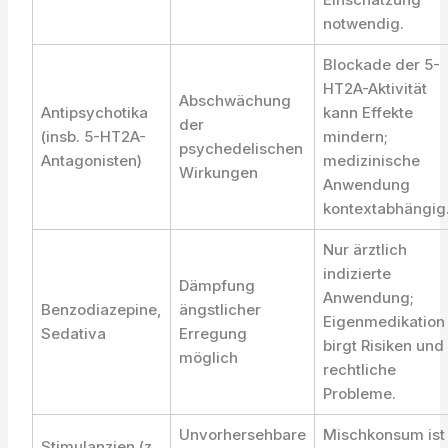
notwendig.
Blockade der 5-
HT2A-Aktivität
Abschwächung
Antipsychotika
kann Effekte
der
(insb. 5-HT2A-
mindern;
psychedelischen
Antagonisten)
medizinische
Wirkungen
Anwendung
kontextabhängig
Nur ärztlich
indizierte
Dämpfung
Anwendung;
Benzodiazepine,
ängstlicher
Eigenmedikation
Sedativa
Erregung
birgt Risiken und
möglich
rechtliche
Probleme.
Unvorhersehbare
Mischkonsum ist
Stimulanzien (z.