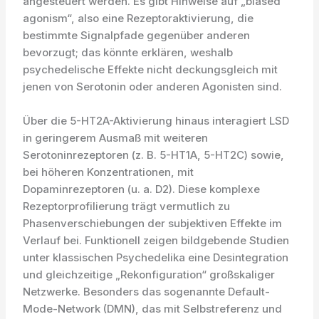
angesteuert werden. Es gibt Hinweise auf „biased
agonism“, also eine Rezeptoraktivierung, die
bestimmte Signalpfade gegenüber anderen
bevorzugt; das könnte erklären, weshalb
psychedelische Effekte nicht deckungsgleich mit
jenen von Serotonin oder anderen Agonisten sind.
Über die 5-HT2A-Aktivierung hinaus interagiert LSD
in geringerem Ausmaß mit weiteren
Serotoninrezeptoren (z. B. 5-HT1A, 5-HT2C) sowie,
bei höheren Konzentrationen, mit
Dopaminrezeptoren (u. a. D2). Diese komplexe
Rezeptorprofilierung trägt vermutlich zu
Phasenverschiebungen der subjektiven Effekte im
Verlauf bei. Funktionell zeigen bildgebende Studien
unter klassischen Psychedelika eine Desintegration
und gleichzeitige „Rekonfiguration“ großskaliger
Netzwerke. Besonders das sogenannte Default-
Mode-Network (DMN), das mit Selbstreferenz und