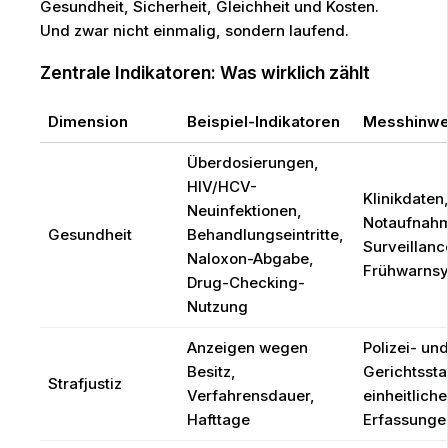
Gesundheit, Sicherheit, Gleichheit und Kosten.
Und zwar nicht einmalig, sondern laufend.
Zentrale Indikatoren: Was wirklich zählt
Dimension
Beispiel-Indikatoren
Messhinwe
Überdosierungen,
HIV/HCV-
Klinikdaten
Neuinfektionen,
Notaufnah
Gesundheit
Behandlungseintritte,
Surveillanc
Naloxon-Abgabe,
Frühwarns
Drug-Checking-
Nutzung
Anzeigen wegen
Polizei- un
Besitz,
Gerichtssta
Strafjustiz
Verfahrensdauer,
einheitlich
Hafttage
Erfassunge