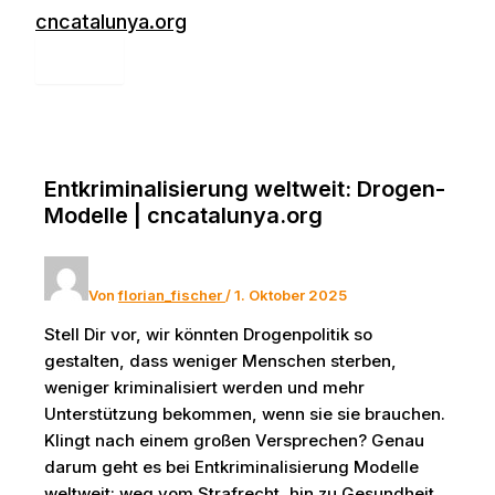
Zum
cncatalunya.org
Inhalt
MAIN
springen
MENU
Entkriminalisierung weltweit: Drogen-
Modelle | cncatalunya.org
Von
florian_fischer
/
1. Oktober 2025
Stell Dir vor, wir könnten Drogenpolitik so
gestalten, dass weniger Menschen sterben,
weniger kriminalisiert werden und mehr
Unterstützung bekommen, wenn sie sie brauchen.
Klingt nach einem großen Versprechen? Genau
darum geht es bei Entkriminalisierung Modelle
weltweit: weg vom Strafrecht, hin zu Gesundheit,