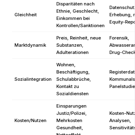
Disparitäten nach
Datenschut
Ethnie, Geschlecht,
Gleichheit
Erhebung, 
Einkommen bei
Equity-Repo
Kontrollen/Sanktionen
Preis, Reinheit, neue
Forensik,
Marktdynamik
Substanzen,
Abwasseran
Adulterationen
Drug-Check
Wohnen,
Beschäftigung,
Registerdat
Sozialintegration
Schulabbrüche,
Kommunalst
Kontakt zu
Panelstudi
Sozialdiensten
Einsparungen
Justiz/Polizei,
Kosten-Nut
Kosten/Nutzen
Mehrkosten
Analysen,
Gesundheit,
Sensitivitä
Nettoeffekt