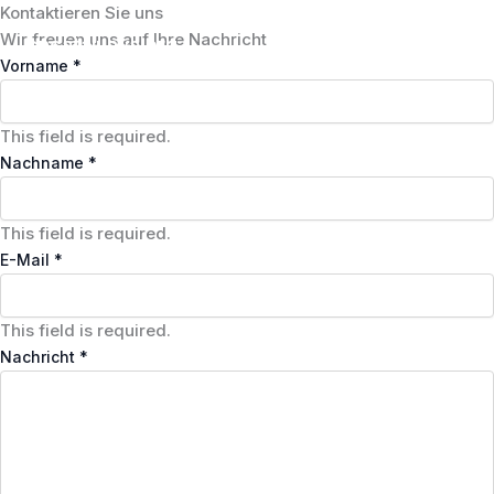
Zum
Kontaktieren Sie uns
Inhalt
Wir freuen uns auf Ihre Nachricht
cncatalunya.org
MAI
springen
Vorname
*
MEN
This field is required.
Nachname
*
This field is required.
E-Mail
*
This field is required.
Nachricht
*